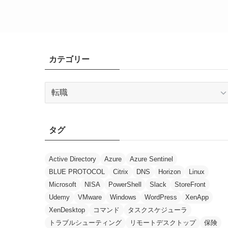
カテゴリー
カ
テ
ゴ
リ
タグ
ー
Active Directory
Azure
Azure Sentinel
BLUE PROTOCOL
Citrix
DNS
Horizon
Linux
Microsoft
NISA
PowerShell
Slack
StoreFront
Udemy
VMware
Windows
WordPress
XenApp
XenDesktop
コマンド
タスクスケジューラ
トラブルシューティング
リモートデスクトップ
保険