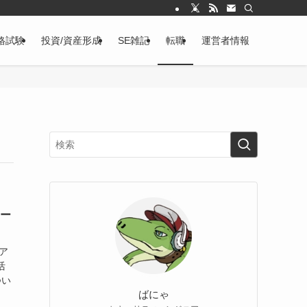
格試験
投資/資産形成
SE雑記
転職
運営者情報
エー
ア
活
つい
ばにゃ