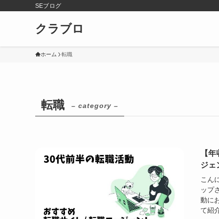
SEブログ
クラブロ
ホーム
転職
転職
– category –
【年
ジェ
こん
ップ
動に
て紹介