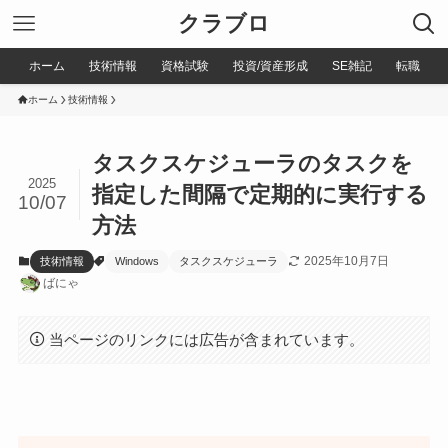
クラブロ
ホーム
技術情報
資格試験
投資/資産形成
SE雑記
転職
ホーム
技術情報
タスクスケジューラのタスクを
2025
指定した間隔で定期的に実行する
10/07
方法
2025年10月7日
技術情報
Windows
タスクスケジューラ
ばにゃ
当ページのリンクには広告が含まれています。