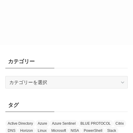
カテゴリー
カ
テ
ゴ
リ
タグ
ー
Active Directory
Azure
Azure Sentinel
BLUE PROTOCOL
Citrix
DNS
Horizon
Linux
Microsoft
NISA
PowerShell
Slack