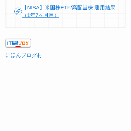
【NISA】米国株ETF/高配当株 運用結果
（1年7ヶ月目）
にほんブログ村