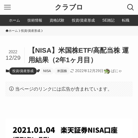
クラブロ
ホーム
技術情報
資格試験
投資/資産形成
SE雑記
転職
ホーム
投資/資産形成
【NISA】米国株ETF/高配当株 運
2022
12/29
用結果（2年1ヶ月目）
2022年12月29日
ばにゃ
投資/資産形成
NISA
米国株
当ページのリンクには広告が含まれています。